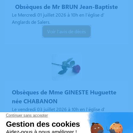
Obsèques de Mr BRUN Jean-Baptiste
Le Mercredi 01 juillet 2026 à 10h en l’église d’
Anglards de Salers.
Voir l’avis de décès
Obsèques de Mme GINESTE Huguette
née CHABANON
Le vendredi 03 juillet 2026 à 10h en l’église d’
Anglards de Salers.
Voir l’avis de décès