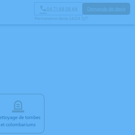
04 71 68 08 64
Demande de devis
Permanence décès 24/24 7j/7
ettoyage de tombes
et colombariums