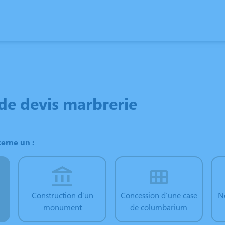
CHAMBRE FUNÉRAIRE
AU FIL DU TEMPS
e devis marbrerie
erne un :
Construction d’un
Concession d’une case
N
monument
de columbarium