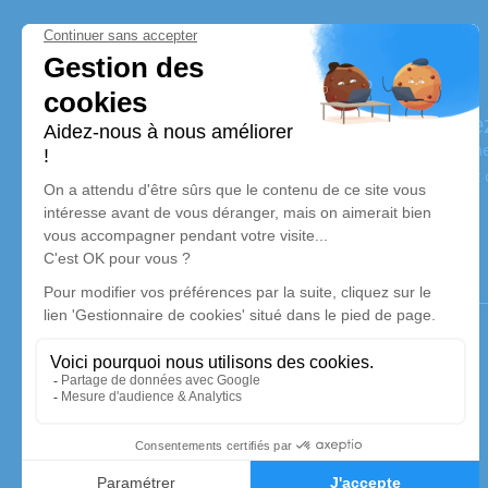
Pompes Funèbres et Marbrerie Pan Lope
Nos équipes vous aident à honorer la mémoire de la personne
son souvenir dans le respect de ses volontés, de ses valeurs e
dernier voyage.
Notre agence
Pompes Funèbres Pan-Lopez
04 71 68 08 64
contact@pf-panlopez.fr
2, Rue de la République – 15200 – Mauriac
4.5/5 – 25 avis