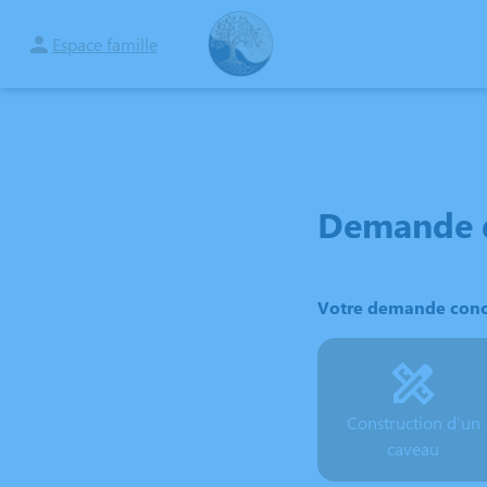
Aller
au
Espace famille
OBSÈQUES
MARBRERIE
ARTICLES FUNÉRAIRES
NOTRE AGENCE
contenu
Demande d
Votre demande conc
Construction d’un
caveau